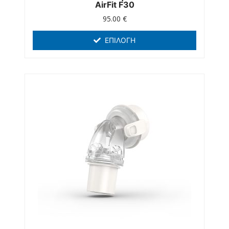
AirFit F30
95.00
€
ΕΠΙΛΟΓΉ