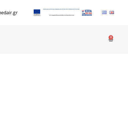
edair.gr
0