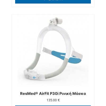
ResMed® AirFit P30i Ρινική Μάσκα
135.00
€