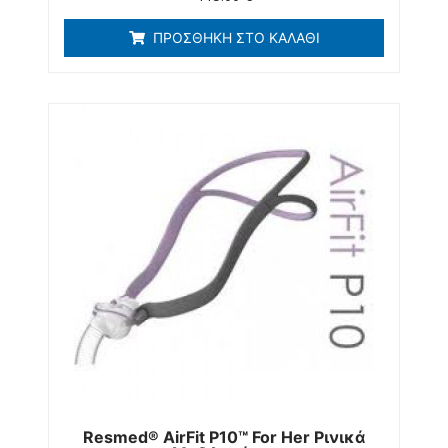
ΠΡΟΣΘΉΚΗ ΣΤΟ ΚΑΛΆΘΙ
Resmed® AirFit P10™ For Her Ρινικά