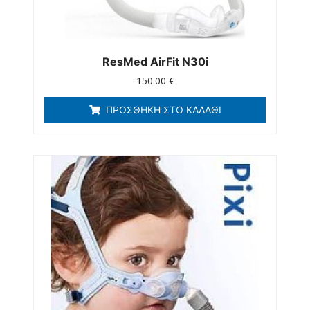
ResMed AirFit N30i
150.00
€
ΠΡΟΣΘΉΚΗ ΣΤΟ ΚΑΛΆΘΙ