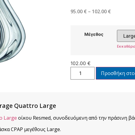
95.00
€
–
102.00
€
Μέγεθος
Εκκαθάρι
102.00
€
Προσθήκη στο
rage Quattro Large
o Large
οίκου Resmed, συνοδευόμενη από την πράσινη βάσ
άσκα CPAP μεγέθους Large.