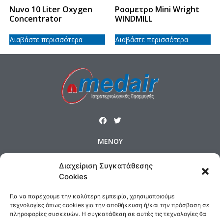
Nuvo 10 Liter Oxygen
Ροομετρο Mini Wright
Concentrator
WINDMILL
Διαβάστε περισσότερα
Διαβάστε περισσότερα
ΜΕΝΟΥ
Αρχική
Προϊόντα
Προφίλ
Διαχείριση Συγκατάθεσης
Επικοινωνία
Πολιτική Cookies
Cookies
Όροι και Προϋποθέσεις
Για να παρέχουμε την καλύτερη εμπειρία, χρησιμοποιούμε
Τρόποι Αποστολής & Πολιτική Επιστροφών
τεχνολογίες όπως cookies για την αποθήκευση ή/και την πρόσβαση σε
πληροφορίες συσκευών. Η συγκατάθεση σε αυτές τις τεχνολογίες θα