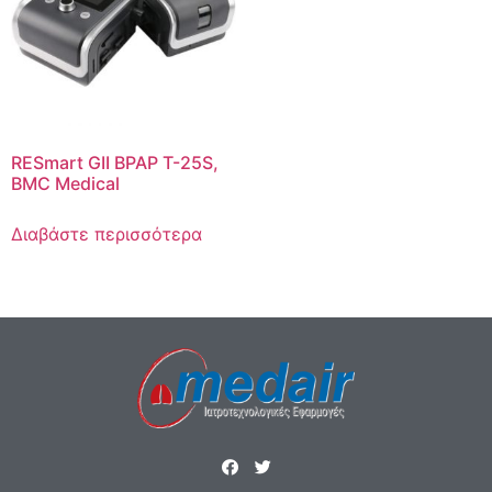
RESmart GII BPAP T-25S,
BMC Medical
Διαβάστε περισσότερα