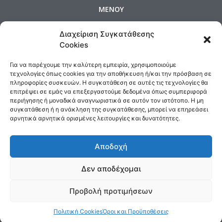
ΜΕΝΟΥ
Αρχική
Προϊόντα
Προφίλ
Διαχείριση Συγκατάθεσης
Επικοινωνία
Cookies
Πολιτική Cookies
Όροι και Προϋποθέσεις
Για να παρέχουμε την καλύτερη εμπειρία, χρησιμοποιούμε
τεχνολογίες όπως cookies για την αποθήκευση ή/και την πρόσβαση σε
Τρόποι Αποστολής & Πολιτική Επιστροφών
πληροφορίες συσκευών. Η συγκατάθεση σε αυτές τις τεχνολογίες θα
Τρόποι Πληρωμής
επιτρέψει σε εμάς να επεξεργαστούμε δεδομένα όπως συμπεριφορά
περιήγησης ή μοναδικά αναγνωριστικά σε αυτόν τον ιστότοπο. Η μη
συγκατάθεση ή η ανάκληση της συγκατάθεσης, μπορεί να επηρεάσει
ΕΠΙΚΟΙΝΩΝΙΑ
αρνητικά αρνητικά ορισμένες λειτουργίες και δυνατότητες.
Δημοσθένους 160 Καλλιθέα,
Τηλ : 210 9575358, Fax : 210 9585103
Αποδοχή
Αρ. ΓΕΜΗ: 5809301000
Email:
sales@medair.gr
Δεν αποδέχομαι
Προβολή προτιμήσεων
All rights reserved. Designed & Developed by
Πολιτική Cookies
Όροι και Προϋποθέσεις