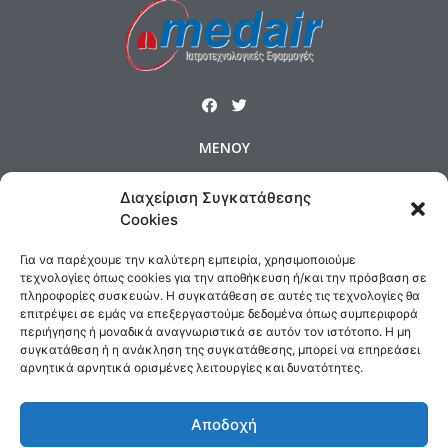
ΜΕΝΟΥ
Αρχική
Προϊόντα
Προφίλ
Διαχείριση Συγκατάθεσης
Επικοινωνία
Πολιτική Cookies
Cookies
Όροι και Προϋποθέσεις
Για να παρέχουμε την καλύτερη εμπειρία, χρησιμοποιούμε
Τρόποι Αποστολής & Πολιτική Επιστροφών
τεχνολογίες όπως cookies για την αποθήκευση ή/και την πρόσβαση σε
πληροφορίες συσκευών. Η συγκατάθεση σε αυτές τις τεχνολογίες θα
Τρόποι Πληρωμής
επιτρέψει σε εμάς να επεξεργαστούμε δεδομένα όπως συμπεριφορά
περιήγησης ή μοναδικά αναγνωριστικά σε αυτόν τον ιστότοπο. Η μη
ΕΠΙΚΟΙΝΩΝΙΑ
συγκατάθεση ή η ανάκληση της συγκατάθεσης, μπορεί να επηρεάσει
αρνητικά αρνητικά ορισμένες λειτουργίες και δυνατότητες.
Δημοσθένους 160 Καλλιθέα,
Τηλ : 210 9575358, Fax : 210 9585103
Αποδοχή
Αρ. ΓΕΜΗ: 5809301000