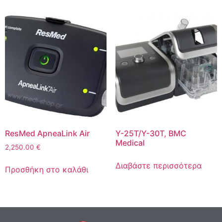
ResMed ApneaLink Air
Y-25T/Y-30T, BMC
Medical
2,250.00
€
Διαβάστε περισσότερα
Προσθήκη στο καλάθι