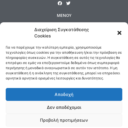
ΜΕΝΟΥ
Αρχική
Προϊόντα
Προφίλ
Διαχείριση Συγκατάθεσης
Επικοινωνία
Πολιτική Cookies
Cookies
Όροι και Προϋποθέσεις
Για να παρέχουμε την καλύτερη εμπειρία, χρησιμοποιούμε
Τρόποι Αποστολής & Πολιτική Επιστροφών
τεχνολογίες όπως cookies για την αποθήκευση ή/και την πρόσβαση σε
πληροφορίες συσκευών. Η συγκατάθεση σε αυτές τις τεχνολογίες θα
Τρόποι Πληρωμής
επιτρέψει σε εμάς να επεξεργαστούμε δεδομένα όπως συμπεριφορά
περιήγησης ή μοναδικά αναγνωριστικά σε αυτόν τον ιστότοπο. Η μη
ΕΠΙΚΟΙΝΩΝΙΑ
συγκατάθεση ή η ανάκληση της συγκατάθεσης, μπορεί να επηρεάσει
αρνητικά αρνητικά ορισμένες λειτουργίες και δυνατότητες.
Δημοσθένους 160 Καλλιθέα,
Τηλ : 210 9575358, Fax : 210 9585103
Αποδοχή
Αρ. ΓΕΜΗ: 5809301000
Email:
sales@medair.gr
Δεν αποδέχομαι
Προβολή προτιμήσεων
All rights reserved. Designed & Developed by