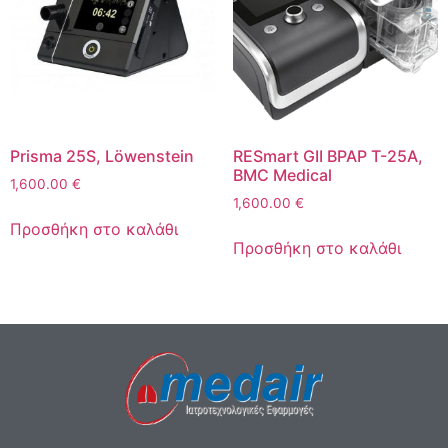
Prisma 25S, Löwenstein
RESmart GII BPAP T-25A,
BMC Medical
1,600.00
€
1,600.00
€
Προσθήκη στο καλάθι
Προσθήκη στο καλάθι