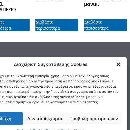
EL
μανικι
ΑΠΕΖΙΟ
τε
Διαβάστε
Διαβάστε
ότερα
περισσότερα
περισσότερα
ΕΠΙΚΟΙΝΩΝΙΑ
Διαχείριση Συγκατάθεσης Cookies
Δημοσθένους 160 Καλλιθέα,
 και Προϋποθέσεις
έχουμε την καλύτερη εμπειρία, χρησιμοποιούμε τεχνολογίες όπως
Τηλ : 210 9575358, Fax : 210 9585103
α την αποθήκευση ή/και την πρόσβαση σε πληροφορίες συσκευών. Η
Αρ. ΓΕΜΗ: 5809301000
η σε αυτές τις τεχνολογίες θα επιτρέψει σε εμάς να επεξεργαστούμε
πως συμπεριφορά περιήγησης ή μοναδικά αναγνωριστικά σε αυτόν τον
Email:
sales@medair.gr
Η μη συγκατάθεση ή η ανάκληση της συγκατάθεσης, μπορεί να
ρνητικά αρνητικά ορισμένες λειτουργίες και δυνατότητες.
οδοχή
Δεν αποδέχομαι
Προβολή προτιμήσεων