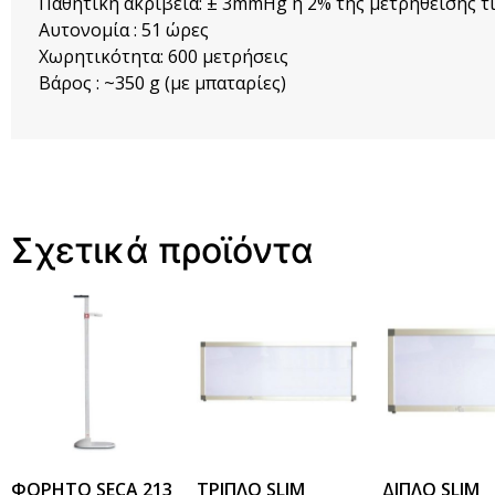
Παθητική ακρίβεια: ± 3mmHg ή 2% της μετρηθείσης τ
Αυτονομία : 51 ώρες
Χωρητικότητα: 600 μετρήσεις
Βάρος : ~350 g (με μπαταρίες)
Σχετικά προϊόντα
ΦΟΡΗΤΟ SECA 213
ΤΡΙΠΛΟ SLIM
ΔΙΠΛΟ SLIM