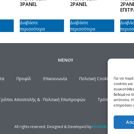
3PANEL
2PANEL
2PAN
EΠΙΤΡ
Διαβάστε
Διαβάστε
Διαβάσ
περισσότερα
περισσότερα
περισσ
ΜΕΝΟΥ
τα
Προφίλ
Επικοινωνία
Πολιτική Cookies
Όροι
Για να παρ
cookies γι
συγκατάθεσ
δεδομένα ό
Τρόποι Αποστολής & Πολιτική Επιστροφών
Τρόποι Πληρωμής
ιστότοπο. 
επηρεάσει α
Απ
All rights reserved. Designed & Developed by