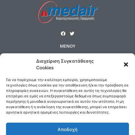
ΜΕΝΟΥ
Αρχική
Προϊόντα
Προφίλ
Διαχείριση Συγκατάθεσης
Cookies
Επικοινωνία
Πολιτική Cookies
Όροι και Προϋποθέσεις
Για να παρέχουμε την καλύτερη εμπειρία, χρησιμοποιούμε
τεχνολογίες όπως cookies για την αποθήκευση ή/και την πρόσβαση σε
Τρόποι Αποστολής & Πολιτική Επιστροφών
πληροφορίες συσκευών. Η συγκατάθεση σε αυτές τις τεχνολογίες θα
Τρόποι Πληρωμής
επιτρέψει σε εμάς να επεξεργαστούμε δεδομένα όπως συμπεριφορά
περιήγησης ή μοναδικά αναγνωριστικά σε αυτόν τον ιστότοπο. Η μη
συγκατάθεση ή η ανάκληση της συγκατάθεσης, μπορεί να επηρεάσει
ΕΠΙΚΟΙΝΩΝΙΑ
αρνητικά αρνητικά ορισμένες λειτουργίες και δυνατότητες.
Δημοσθένους 160 Καλλιθέα,
Τηλ : 210 9575358, Fax : 210 9585103
Αποδοχή
Αρ. ΓΕΜΗ: 5809301000