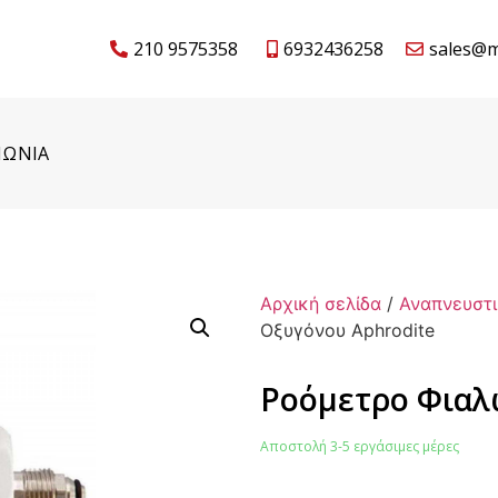
210 9575358
6932436258
sales@m
ΝΩΝΙΑ
Αρχική σελίδα
/
Αναπνευστι
Οξυγόνου Aphrodite
Ροόμετρο Φιαλ
Αποστολή 3-5 εργάσιμες μέρες