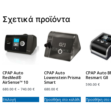
Σχετικά προϊόντα
CPAP Auto
CPAP Auto
CPAP Auto 
ResMed®
Lowenstein Prisma
Resmart GII
AirSense™ 10
Smart
590.00
€
680.00
€
–
740.00
€
680.00
€
Επιλογή
Προσθήκη στο καλάθι
Προσθήκη στο 