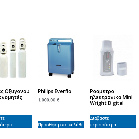
ες Οξυγονου
Philips Everflo
Ροομετρο
ονομητές
ηλεκτρονικο Mini
1,000.00
€
Wright Digital
τε
Διαβάστε
ότερα
Προσθήκη στο καλάθι
περισσότερα