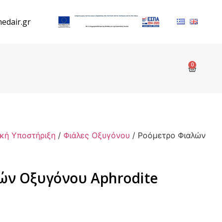
edair.gr
0
κή Υποστήριξη
/
Φιάλες Οξυγόνου
/ Ροόμετρο Φιαλών
ών Οξυγόνου Aphrodite