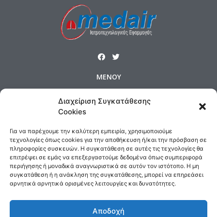
ΜΕΝΟΥ
Αρχική
Προϊόντα
Προφίλ
Διαχείριση Συγκατάθεσης
Cookies
Επικοινωνία
Πολιτική Cookies
Όροι και Προϋποθέσεις
Για να παρέχουμε την καλύτερη εμπειρία, χρησιμοποιούμε
τεχνολογίες όπως cookies για την αποθήκευση ή/και την πρόσβαση σε
Τρόποι Αποστολής & Πολιτική Επιστροφών
πληροφορίες συσκευών. Η συγκατάθεση σε αυτές τις τεχνολογίες θα
Τρόποι Πληρωμής
επιτρέψει σε εμάς να επεξεργαστούμε δεδομένα όπως συμπεριφορά
περιήγησης ή μοναδικά αναγνωριστικά σε αυτόν τον ιστότοπο. Η μη
συγκατάθεση ή η ανάκληση της συγκατάθεσης, μπορεί να επηρεάσει
ΕΠΙΚΟΙΝΩΝΙΑ
αρνητικά αρνητικά ορισμένες λειτουργίες και δυνατότητες.
Δημοσθένους 160 Καλλιθέα,
Τηλ : 210 9575358, Fax : 210 9585103
Αποδοχή
Αρ. ΓΕΜΗ: 5809301000