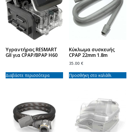
Υγραντήρας RESMART
Κύκλωμα συσκευής
GII για CPAP/BPAP H60
CPAP 22mm 1.8m
35.00
€
Διαβάστε περισσότερα
Προσθήκη στο καλάθι