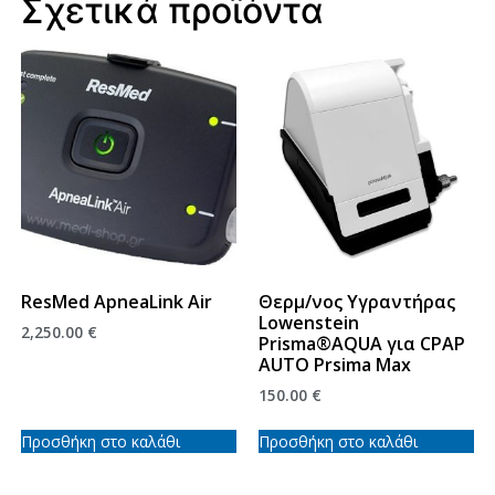
Σχετικά προϊόντα
ResMed ApneaLink Air
Θερμ/νος Υγραντήρας
Lowenstein
2,250.00
€
Prisma®AQUA για CPAP
AUTO Prsima Max
150.00
€
Προσθήκη στο καλάθι
Προσθήκη στο καλάθι