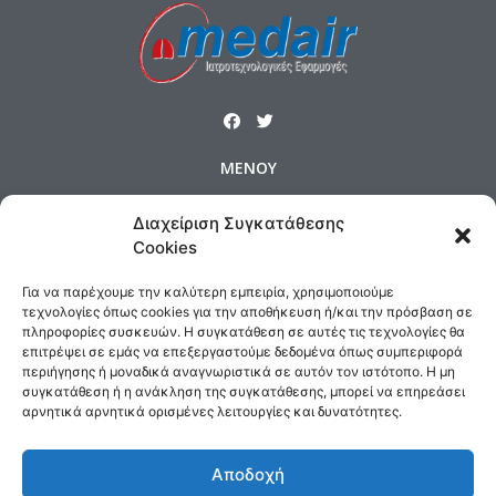
ΜΕΝΟΥ
Αρχική
Προϊόντα
Προφίλ
Διαχείριση Συγκατάθεσης
Επικοινωνία
Πολιτική Cookies
Cookies
Όροι και Προϋποθέσεις
Για να παρέχουμε την καλύτερη εμπειρία, χρησιμοποιούμε
Τρόποι Αποστολής & Πολιτική Επιστροφών
τεχνολογίες όπως cookies για την αποθήκευση ή/και την πρόσβαση σε
πληροφορίες συσκευών. Η συγκατάθεση σε αυτές τις τεχνολογίες θα
Τρόποι Πληρωμής
επιτρέψει σε εμάς να επεξεργαστούμε δεδομένα όπως συμπεριφορά
περιήγησης ή μοναδικά αναγνωριστικά σε αυτόν τον ιστότοπο. Η μη
ΕΠΙΚΟΙΝΩΝΙΑ
συγκατάθεση ή η ανάκληση της συγκατάθεσης, μπορεί να επηρεάσει
αρνητικά αρνητικά ορισμένες λειτουργίες και δυνατότητες.
Δημοσθένους 160 Καλλιθέα,
Τηλ : 210 9575358, Fax : 210 9585103
Αποδοχή
Αρ. ΓΕΜΗ: 5809301000